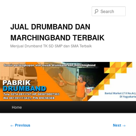
Skip
to
Sear
primary
content
JUAL DRUMBAND DAN
MARCHINGBAND TERBAIK
Menjual Drumband TK SD SMP dan SMA Terbaik
Main
Home
menu
Post
←
Previous
Next
→
navigation