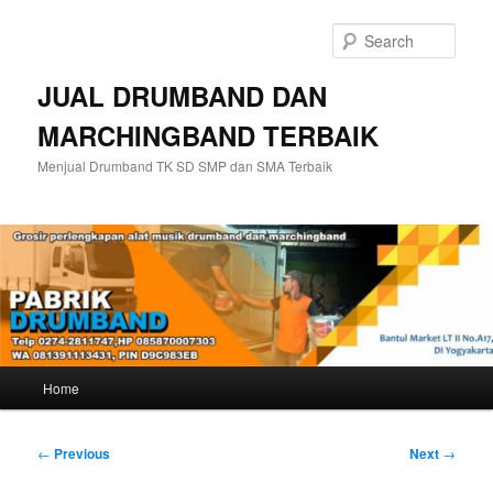
Skip
to
Sear
primary
content
JUAL DRUMBAND DAN
MARCHINGBAND TERBAIK
Menjual Drumband TK SD SMP dan SMA Terbaik
Main
Home
menu
Post
←
Previous
Next
→
navigation