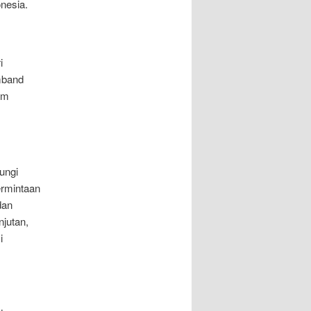
nesia.
i
mband
am
ungi
rmintaan
dan
jutan,
i