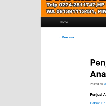
Main
Home
menu
Post
←
Previous
navigation
Pen
Ana
Posted on
J
Penjual 
Pabrik D