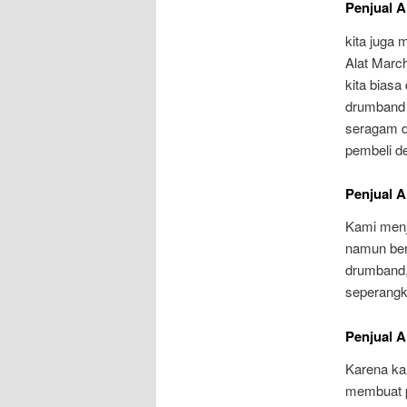
Penjual 
kita juga 
Alat Marc
kita bias
drumband 
seragam d
pembeli d
Penjual 
Kami menj
namun ber
drumband,
seperangk
Penjual 
Karena ka
membuat pe