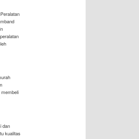
 Peralatan
rumband
in
peralatan
leh
murah
am
h membeli
i dan
tu kualitas