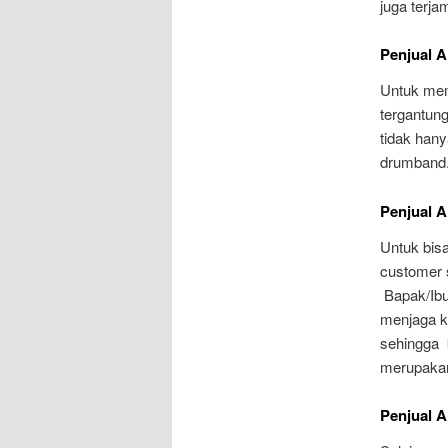
juga terja
Penjual 
Untuk mem
tergantun
tidak han
drumband
Penjual 
Untuk bisa
customer 
Bapak/Ibu 
menjaga k
sehingga 
merupakan
Penjual 