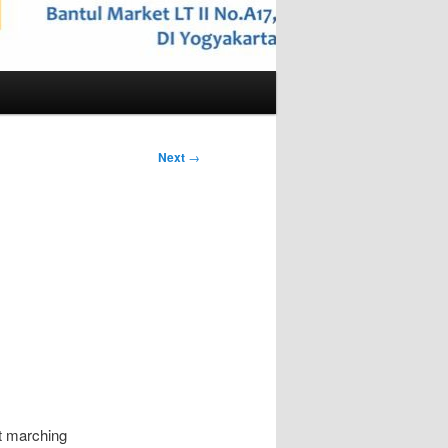
Next
→
t marching