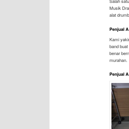
Salah satu
Musik Dra
alat drum
Penjual 
Kami yakin
band buat
benar ber
murahan.
Penjual 