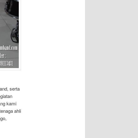
and, serta
giatan
ang kami
tenaga ahli
ggo,