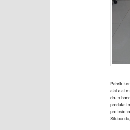
Pabrik ka
alat alat
drum band
produksi m
profesiona
Situbondo,