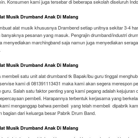
min. Konsumen kami juga tersebar di beberapa sekolah diseluruh Indo
Alat Musik Drumband Anak Di Malang
buat alat musik khususnya Drambend setiap unitnya sekitar 3-4 har
g banyaknya pesanan yang masuk. Pengrajin drumband/industri dru
ya menyediakan marchingband saja namun juga menyediakan serag
.
Alat Musik Drumband Anak Di Malang
 membeli satu unit alat drumband tk Bapak/ibu guru tinggal menghub
servise kami di 081391113431 maka kami akan segera merespon pe
guru. Salah satu faktor penting yang kami pegang adalah kejujuran 
epercayaan pembeli. Harapannya terbentuk kerjasama yang berkelan
kami menganggap bahwa pembeli yang telah membeli dipabrik kam
 bagian dari keluarga besar Pabrik Drum Band.
Alat Musik Drumband Anak Di Malang