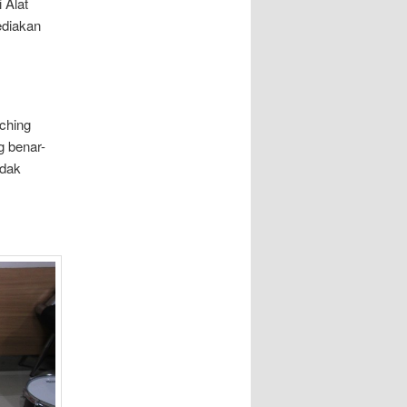
 Alat
ediakan
ching
g benar-
idak