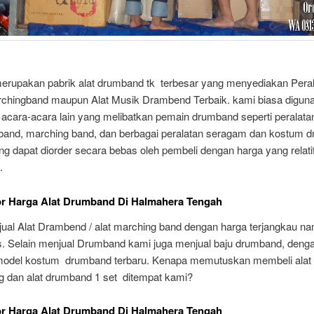
 merupakan pabrik alat drumband tk terbesar yang menyediakan Peral
chingband maupun Alat Musik Drambend Terbaik. kami biasa digun
 acara-acara lain yang melibatkan pemain drumband seperti peralata
band, marching band, dan berbagai peralatan seragam dan kostum 
ng dapat diorder secara bebas oleh pembeli dengan harga yang relati
.
or Harga Alat Drumband Di Halmahera Tengah
ual Alat Drambend / alat marching band dengan harga terjangkau n
as. Selain menjual Drumband kami juga menjual baju drumband, deng
model kostum drumband terbaru. Kenapa memutuskan membeli alat
ng dan alat drumband 1 set ditempat kami?
or Harga Alat Drumband Di Halmahera Tengah