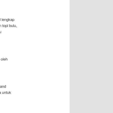
 lengkap
topi bulu,
u
 oleh
band
a untuk