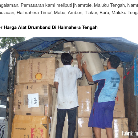
engalaman. Pemasaran kami meliputi [Namrole, Maluku Tengah, Namr
pulauan, Halmahera Timur, Maba, Ambon, Tiakur, Buru, Maluku Tenga
or Harga Alat Drumband Di Halmahera Tengah