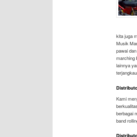
kita juga
Musik Mar
pawai dan
marching 
lainnya ya
terjangkau
Distribut
Kami menj
berkualit
berbagai 
band rolli
Distribut