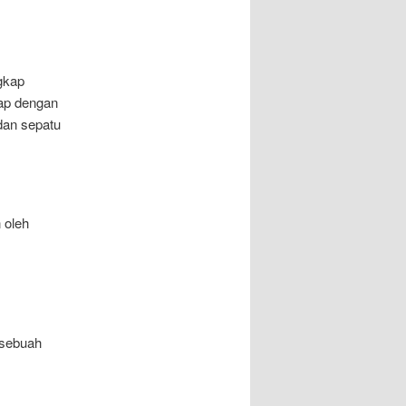
gkap
ap dengan
dan sepatu
 oleh
 sebuah