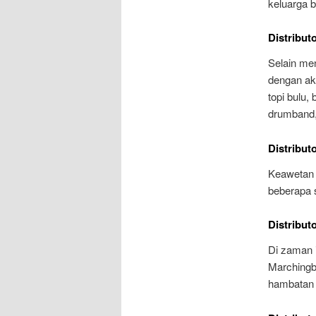
keluarga 
Distribut
Selain me
dengan ak
topi bulu,
drumband, 
Distribut
Keawetan 
beberapa s
Distribut
Di zaman 
Marchingb
hambatan 