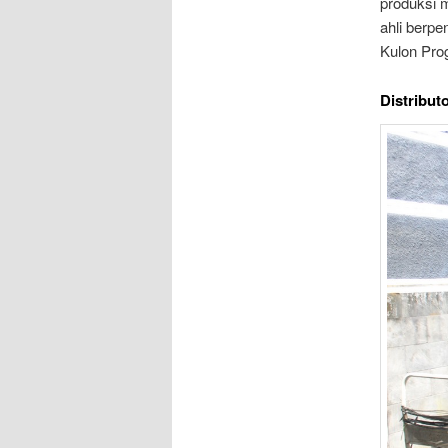
produksi 
ahli berp
Kulon Prog
Distribut