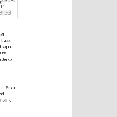
ual
 biasa
 seperti
m dan
n dengan
s. Selain
del
rolling