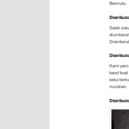
Bermutu.
Distribut
Salah satu
drumband 
Drambend 
Distribut
Kami perc
band buat
betul berk
murahan.
Distribut