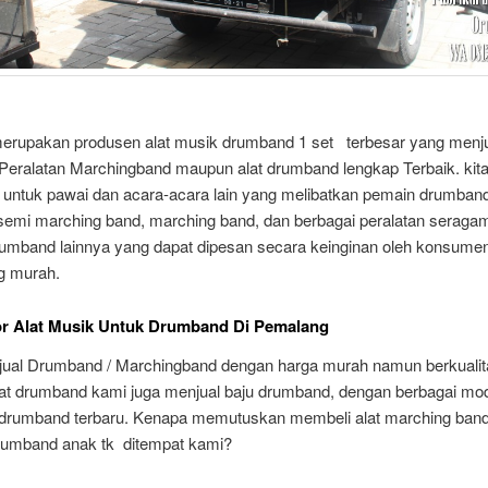
 merupakan produsen alat musik drumband 1 set terbesar yang menj
 Peralatan Marchingband maupun alat drumband lengkap Terbaik. kita
 untuk pawai dan acara-acara lain yang melibatkan pemain drumband
 semi marching band, marching band, dan berbagai peralatan seraga
umband lainnya yang dapat dipesan secara keinginan oleh konsume
g murah.
or Alat Musik Untuk Drumband Di Pemalang
ual Drumband / Marchingband dengan harga murah namun berkualita
lat drumband kami juga menjual baju drumband, dengan berbagai mo
rumband terbaru. Kenapa memutuskan membeli alat marching band 
drumband anak tk ditempat kami?