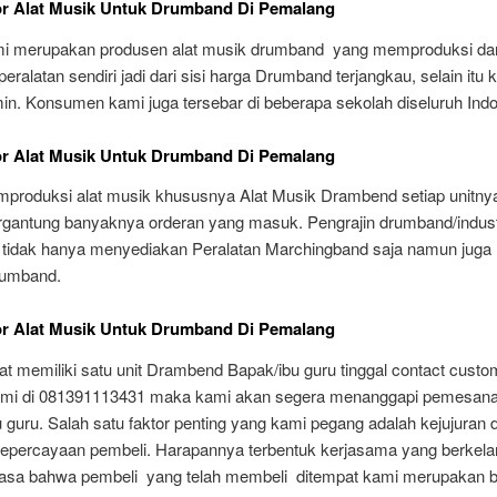
or Alat Musik Untuk Drumband Di Pemalang
i merupakan produsen alat musik drumband yang memproduksi da
ralatan sendiri jadi dari sisi harga Drumband terjangkau, selain itu k
min. Konsumen kami juga tersebar di beberapa sekolah diseluruh Indo
or Alat Musik Untuk Drumband Di Pemalang
produksi alat musik khususnya Alat Musik Drambend setiap unitnya
tergantung banyaknya orderan yang masuk. Pengrajin drumband/indust
tidak hanya menyediakan Peralatan Marchingband saja namun juga 
rumband.
or Alat Musik Untuk Drumband Di Pemalang
t memiliki satu unit Drambend Bapak/ibu guru tinggal contact custo
ami di 081391113431 maka kami akan segera menanggapi pemesan
guru. Salah satu faktor penting yang kami pegang adalah kejujuran 
epercayaan pembeli. Harapannya terbentuk kerjasama yang berkelanj
sa bahwa pembeli yang telah membeli ditempat kami merupakan ba