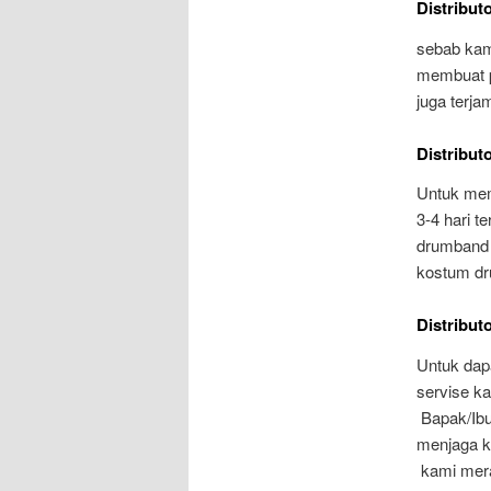
Distribut
sebab kam
membuat pe
juga terja
Distribut
Untuk mem
3-4 hari 
drumband 
kostum d
Distribut
Untuk dapa
servise k
Bapak/Ibu 
menjaga k
kami mera