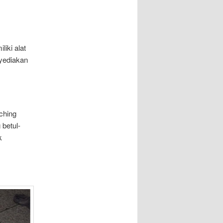
iki alat
yediakan
ching
betul-
k