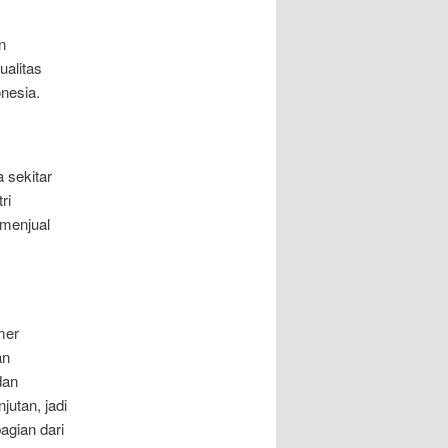
n
ualitas
nesia.
 sekitar
ri
menjual
mer
an
dan
utan, jadi
gian dari