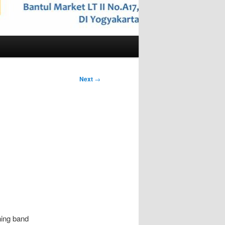
Next
→
hing band