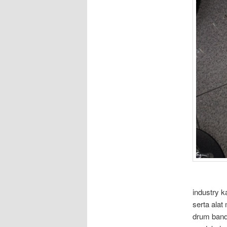
industry 
serta ala
drum band