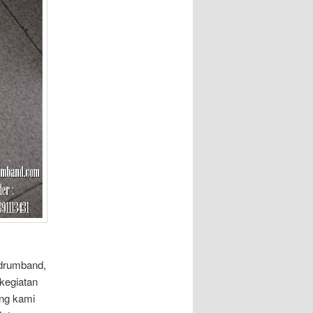
 drumband,
kegiatan
ang kami