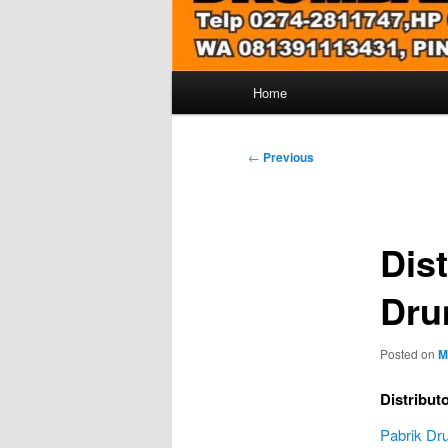
Main
Home
menu
Post
←
Previous
navigation
Dis
Dru
Posted on
M
Distribut
Pabrik D