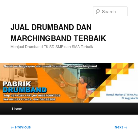
Skip
to
Sear
primary
content
JUAL DRUMBAND DAN
MARCHINGBAND TERBAIK
Menjual Drumband TK SD SMP dan SMA Terbaik
Main
Home
menu
Post
←
Previous
Next
→
navigation