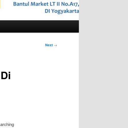
Next
→
Di
marching