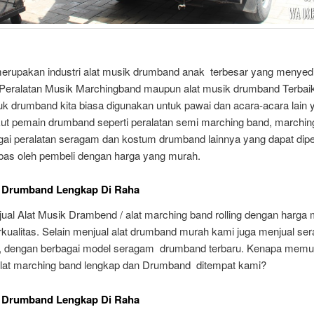
 merupakan industri alat musik drumband anak terbesar yang menyed
 Peralatan Musik Marchingband maupun alat musik drumband Terbaik.
uk drumband kita biasa digunakan untuk pawai dan acara-acara lain 
t pemain drumband seperti peralatan semi marching band, marchin
gai peralatan seragam dan kostum drumband lainnya yang dapat dip
bas oleh pembeli dengan harga yang murah.
t Drumband Lengkap Di Raha
ual Alat Musik Drambend / alat marching band rolling dengan harga
kualitas. Selain menjual alat drumband murah kami juga menjual se
 dengan berbagai model seragam drumband terbaru. Kenapa memu
lat marching band lengkap dan Drumband ditempat kami?
t Drumband Lengkap Di Raha