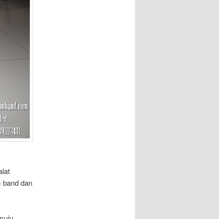
lat
m band dan
muju,