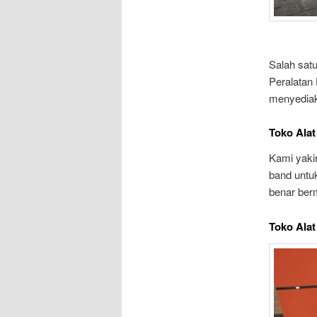
Salah satu
Peralatan
menyediak
Toko Ala
Kami yaki
band untuk
benar berm
Toko Ala