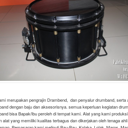
kami merupakan pengrajin Drambend, dan penyalur drumband, serta a
band dengan baju dan aksesorisnya. semua keperluan kegiatan dru
and bisa Bapak/Ibu peroleh di tempat kami. Alat yang kami produksi
alat yang memiliki kualitas terbagus dan dikerjakan oleh tenaga ahli
aman. Pemasaran kami meliputi Bau-Bau, Kolaka, Lolak, Maros, Ma