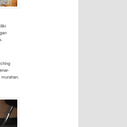
liki
ngan
s.
rching
enar-
k murahan.