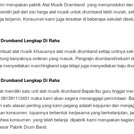
mi merupakan pabrik Alat Musik Drambend yang memproduksi da
sendiri jadi dari sisi harga alat musik untuk drumband lebih murah, sel
uga terjamin. Konsumen kami juga tersebar di beberapa sekolah disel
t Drumband Lengkap Di Raha
buat alat musik khususnya alat musik drumband setiap unitnya seki
antung banyaknya orderan yang masuk. Pengrajin drumband/industri
ya menyediakan marchingband saja tetapi juga menyediakan baju dr
t Drumband Lengkap Di Raha
t memiliki satu unit alat musik drumband Bapak/ibu guru tinggal me
i 081391113431 maka kami akan segera menanggapi permintaan Ba
ah satu alasan penting yang kami pegang adalah kejujuran dan menja
an konsumen. tujuannya terbentuk kerjasama yang berkelanjutan, ja
hwa konsumen yang telah belanja dipabrik kami merupakan bagian 
besar Pabrik Drum Band.