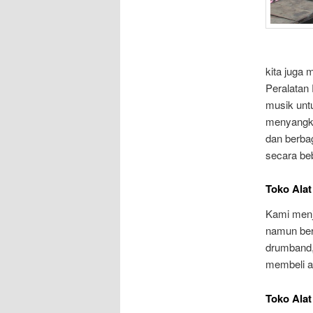
kita juga
Peralatan
musik unt
menyangku
dan berba
secara be
Toko Ala
Kami menj
namun ber
drumband,
membeli a
Toko Ala