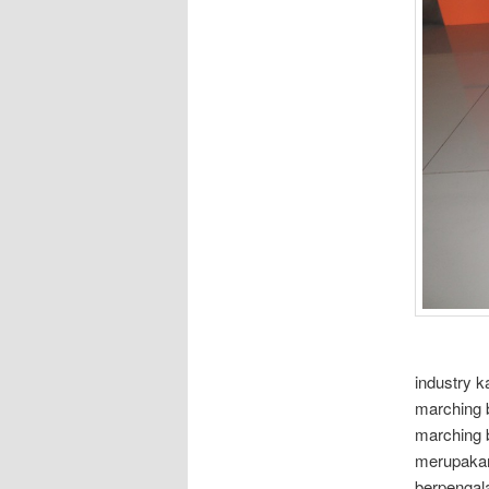
industry 
marching 
marching b
merupakan 
berpengal