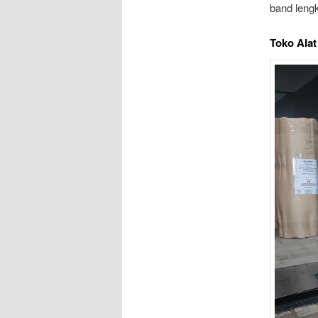
band leng
Toko Ala