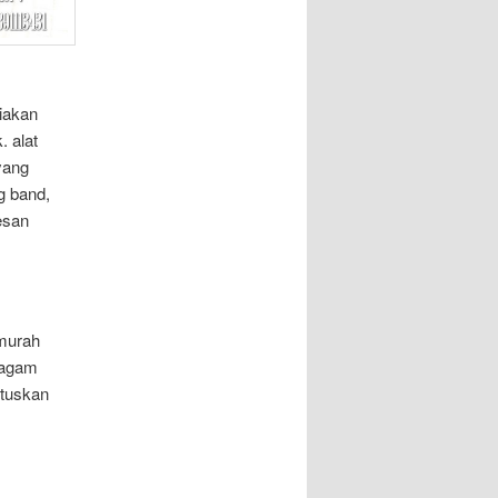
iakan
 alat
yang
g band,
esan
 murah
ragam
tuskan