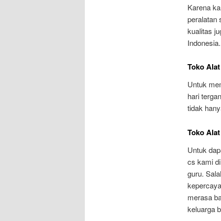
Karena ka
peralatan 
kualitas j
Indonesia.
Toko Ala
Untuk mem
hari terg
tidak han
Toko Ala
Untuk dapa
cs kami d
guru. Sal
kepercaya
merasa ba
keluarga 