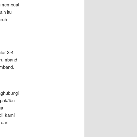
n membuat
ain itu
uruh
tar 3-4
 drumband
umband.
nghubungi
pak/Ibu
ga
di kami
dari