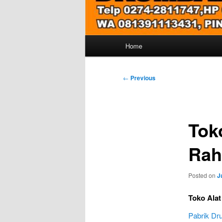
Main
Home
menu
Post
←
Previous
navigation
Tok
Rah
Posted on
J
Toko Ala
Pabrik D