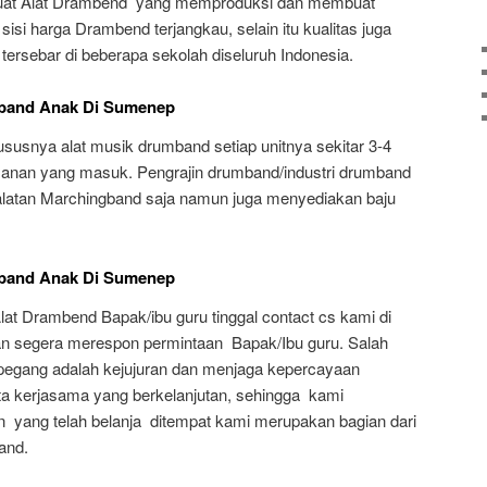
at Alat Drambend yang memproduksi dan membuat
 sisi harga Drambend terjangkau, selain itu kualitas juga
tersebar di beberapa sekolah diseluruh Indonesia.
mband Anak Di Sumenep
susnya alat musik drumband setiap unitnya sekitar 3-4
sanan yang masuk. Pengrajin drumband/industri drumband
latan Marchingband saja namun juga menyediakan baju
mband Anak Di Sumenep
Alat Drambend Bapak/ibu guru tinggal contact cs kami di
 segera merespon permintaan Bapak/Ibu guru. Salah
 pegang adalah kejujuran dan menjaga kepercayaan
a kerjasama yang berkelanjutan, sehingga kami
ang telah belanja ditempat kami merupakan bagian dari
and.