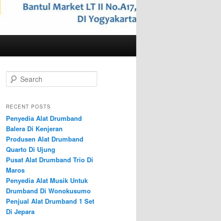
S
e
a
r
RECENT POSTS
c
Penyedia Alat Drumband
h
Balera Di Kenjeran
Produsen Alat Drumband
Quarto Di Ujung
Pusat Alat Drumband Trio Di
Maros
Penyedia Alat Musik Untuk
Drumband Di Wonokusumo
Penjual Alat Drumband 1 Set
Di Jepara