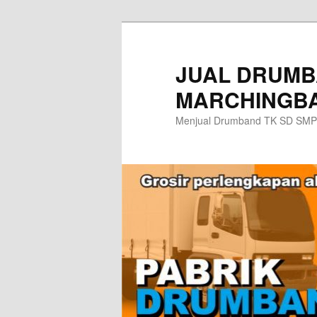
Skip
Skip
to
to
primary
secondary
JUAL DRUMB
content
content
MARCHINGBA
Menjual Drumband TK SD SMP