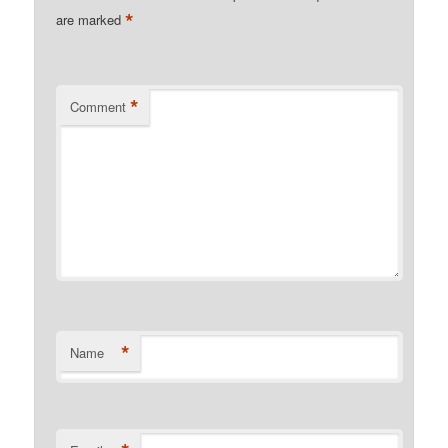
*
are marked
*
Comment
*
Name