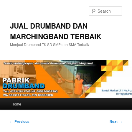
Skip
to
Sear
primary
content
JUAL DRUMBAND DAN
MARCHINGBAND TERBAIK
Menjual Drumband TK SD SMP dan SMA Terbaik
Main
Home
menu
Post
←
Previous
Next
→
navigation