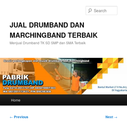
Skip
to
Sear
primary
content
JUAL DRUMBAND DAN
MARCHINGBAND TERBAIK
Menjual Drumband TK SD SMP dan SMA Terbaik
Main
Home
menu
Post
←
Previous
Next
→
navigation