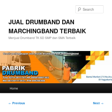
Skip
to
Sear
primary
content
JUAL DRUMBAND DAN
MARCHINGBAND TERBAIK
Menjual Drumband TK SD SMP dan SMA Terbaik
Main
Home
menu
Post
←
Previous
Next
→
navigation