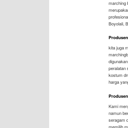
marching b
merupakan 
profesiona
Boyolali, 
Produsen
kita juga
marchingb
digunakan
peralatan
kostum dr
harga yang
Produsen
Kami menju
namun ber
seragam d
memilih m