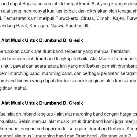
and dapat Bapak/Ibu peroleh di tempat kami. Alat yang kami produk
alat yang mempunyai kualitas terbaik dan dikerjakan oleh tenaga ah
l. Pemasaran kami meliputi Purwokerto, Ciruas, Cimahi, Kajen, Purw
Bandung Barat, Kuningan, Ngawi, Sumber, dll.
 Alat Musik Untuk Drumband Di Gresik
 merupakan pabrik alat drumband terbesar yang menjual Peralatan
and maupun alat drumband lengkap Terbaik. Alat Musik Drambend k
 untuk pawai dan acara-acara lain yang melibatkan pemain drumband
 semi marching band, marching band, dan berbagai peralatan seraga
umband lainnya yang dapat diorder secara keinginan oleh konsumen
 tidak mahal.
 Alat Musik Untuk Drumband Di Gresik
al alat drumband lengkap / alat alat marching band dengan harga te
kualitas. Selain menjual alat musik untuk drumband kami juga menju
rumband, dengan berbagai model seragam drumband terbaru. Ken
embeli alat musik marching band dan Drambend ditempat kami?