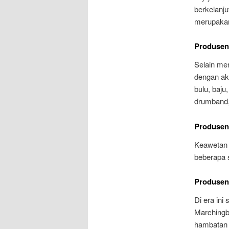
berkelanj
merupakan
Produsen
Selain me
dengan ak
bulu, baju
drumband, 
Produsen
Keawetan a
beberapa s
Produsen
Di era in
Marchingb
hambatan 