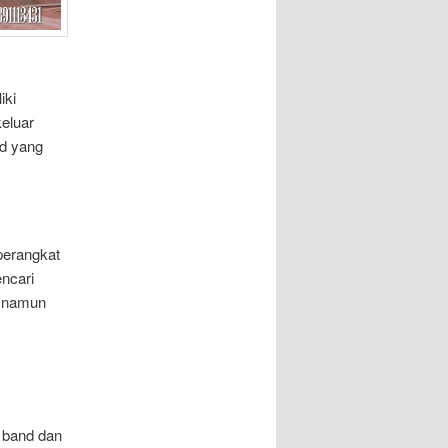
iki
eluar
d yang
perangkat
encari
, namun
 band dan