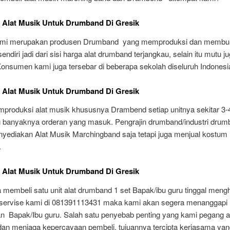
 Alat Musik Untuk Drumband Di Gresik
ami merupakan produsen Drumband yang memproduksi dan membu
sendiri jadi dari sisi harga alat drumband terjangkau, selain itu mutu j
Konsumen kami juga tersebar di beberapa sekolah diseluruh Indonesi
 Alat Musik Untuk Drumband Di Gresik
produksi alat musik khususnya Drambend setiap unitnya sekitar 3-4
g banyaknya orderan yang masuk. Pengrajin drumband/industri drum
yediakan Alat Musik Marchingband saja tetapi juga menjual kostum
.
 Alat Musik Untuk Drumband Di Gresik
 membeli satu unit alat drumband 1 set Bapak/ibu guru tinggal meng
servise kami di 081391113431 maka kami akan segera menanggapi
 Bapak/Ibu guru. Salah satu penyebab penting yang kami pegang a
 dan menjaga kepercayaan pembeli. tujuannya tercipta kerjasama yan