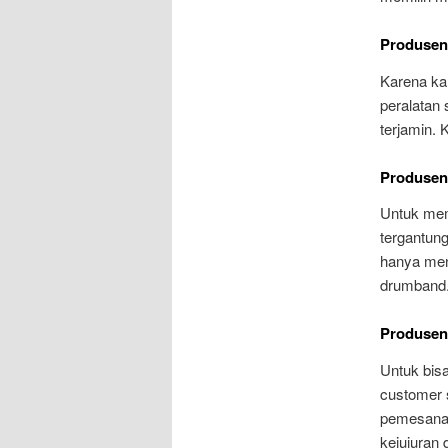
Produsen
Karena k
peralatan 
terjamin. 
Produsen
Untuk mem
tergantun
hanya men
drumband
Produsen
Untuk bisa
customer 
pemesanan
kejujuran