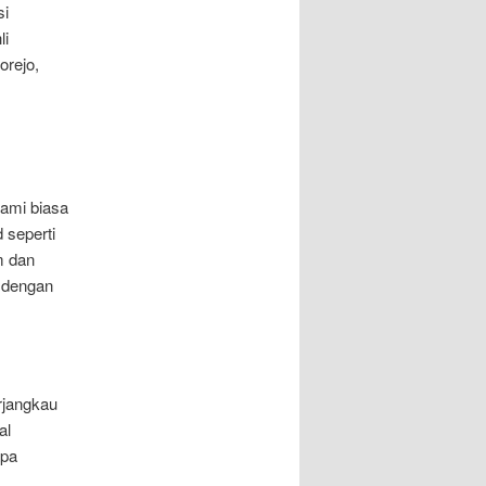
si
li
orejo,
ami biasa
 seperti
m dan
 dengan
rjangkau
al
apa