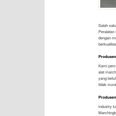
Salah satu
Peralatan
dengan me
berkualita
Produsen
Kami perc
alat march
yang betu
tidak mur
Produsen
industry 
Marchingb