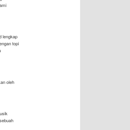
kami
d lengkap
engan topi
u
kan oleh
usik
 sebuah