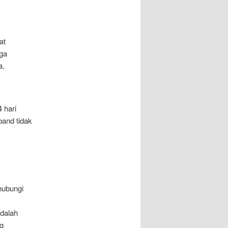
at
uga
a.
 hari
band tidak
hubungi
dalah
g