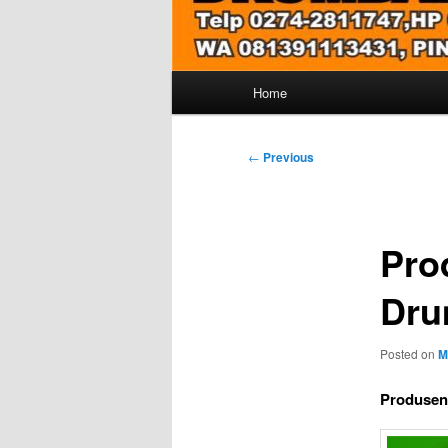
Main
Home
menu
Post
←
Previous
navigation
Pro
Dru
Posted on
M
Produsen