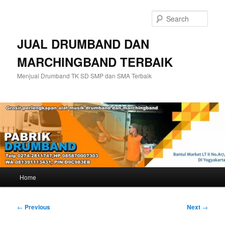
Skip
to
Sear
primary
content
JUAL DRUMBAND DAN
MARCHINGBAND TERBAIK
Menjual Drumband TK SD SMP dan SMA Terbaik
Main
Home
menu
Post
←
Previous
Next
→
navigation