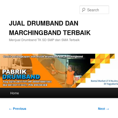
Skip
to
Sear
primary
content
JUAL DRUMBAND DAN
MARCHINGBAND TERBAIK
Menjual Drumband TK SD SMP dan SMA Terbaik
Main
Home
menu
Post
←
Previous
Next
→
navigation