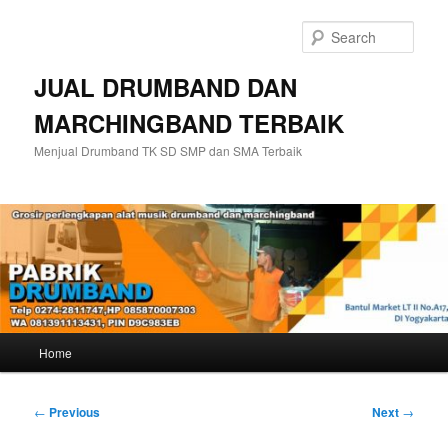
Skip
to
Sear
primary
content
JUAL DRUMBAND DAN
MARCHINGBAND TERBAIK
Menjual Drumband TK SD SMP dan SMA Terbaik
Main
Home
menu
Post
←
Previous
Next
→
navigation