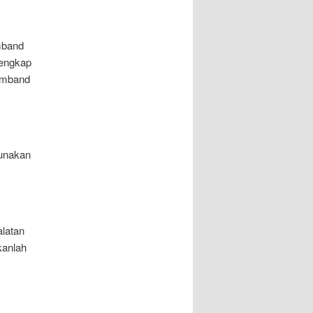
mband
lengkap
rumband
gunakan
latan
kanlah