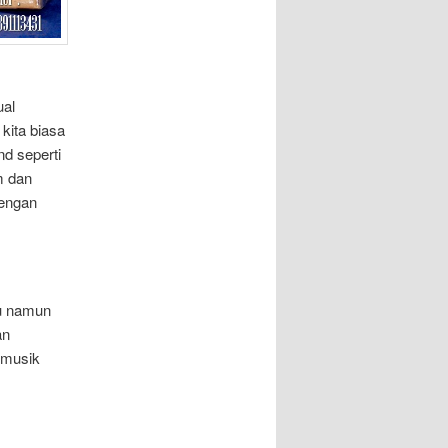
ual
kita biasa
d seperti
m dan
dengan
au namun
an
 musik