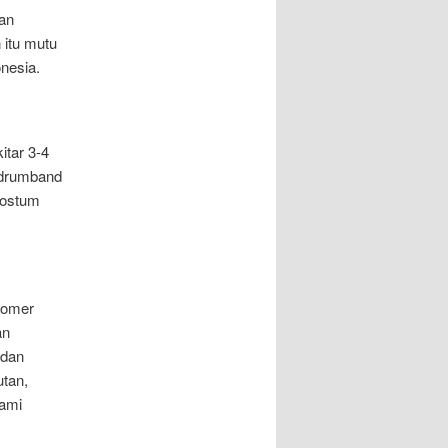
an
 itu mutu
nesia.
itar 3-4
 drumband
kostum
stomer
an
 dan
tan,
ami