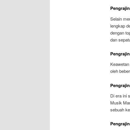
Pengrajin
Selain me
lengkap d
dengan top
dan sepatu
Pengrajin
Keawetan 
oleh beber
Pengrajin
Di era in
Musik Mar
sebuah ke
Pengrajin