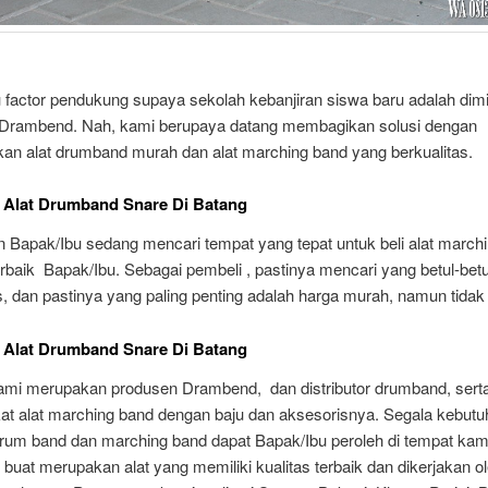
 factor pendukung supaya sekolah kebanjiran siswa baru adalah dimil
 Drambend. Nah, kami berupaya datang membagikan solusi dengan
an alat drumband murah dan alat marching band yang berkualitas.
 Alat Drumband Snare Di Batang
n Bapak/Ibu sedang mencari tempat yang tepat untuk beli alat march
erbaik Bapak/Ibu. Sebagai pembeli , pastinya mencari yang betul-betu
s, dan pastinya yang paling penting adalah harga murah, namun tida
 Alat Drumband Snare Di Batang
kami merupakan produsen Drambend, dan distributor drumband, sert
at alat marching band dengan baju dan aksesorisnya. Segala kebutu
drum band dan marching band dapat Bapak/Ibu peroleh di tempat kami
buat merupakan alat yang memiliki kualitas terbaik dan dikerjakan o