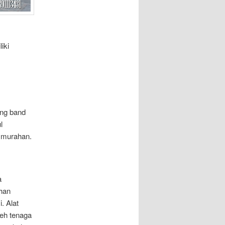
iki
ing band
l
k murahan.
a
han
. Alat
leh tenaga