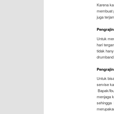
Karena k
membuat pe
juga terja
Pengrajin
Untuk mem
hari terg
tidak han
drumband
Pengrajin
Untuk bisa
servise k
Bapak/Ibu
menjaga k
sehingga 
merupakan