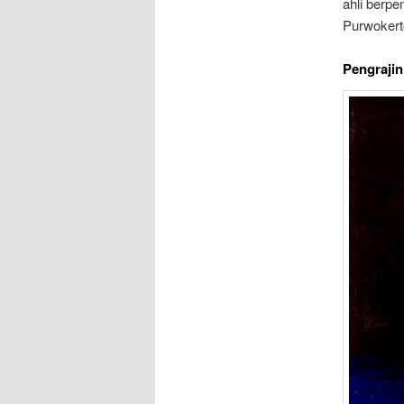
ahli berpe
Purwokert
Pengrajin