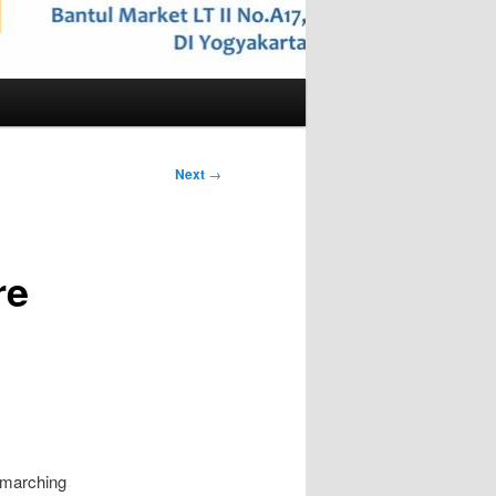
Next
→
re
 marching