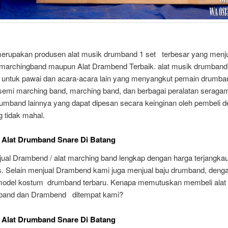
 merupakan produsen alat musik drumband 1 set terbesar yang menj
 marchingband maupun Alat Drambend Terbaik. alat musik drumband 
 untuk pawai dan acara-acara lain yang menyangkut pemain drumban
 semi marching band, marching band, dan berbagai peralatan seraga
umband lainnya yang dapat dipesan secara keinginan oleh pembeli 
 tidak mahal.
 Alat Drumband Snare Di Batang
ual Drambend / alat marching band lengkap dengan harga terjangk
as. Selain menjual Drambend kami juga menjual baju drumband, deng
model kostum drumband terbaru. Kenapa memutuskan membeli alat
band dan Drambend ditempat kami?
 Alat Drumband Snare Di Batang