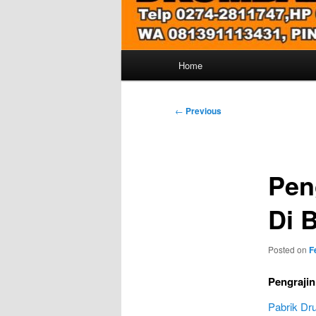
Main
Home
menu
Post
←
Previous
navigation
Pen
Di 
Posted on
F
Pengrajin
Pabrik D