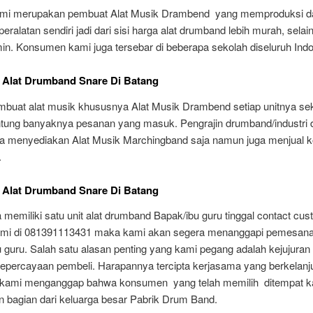
ami merupakan pembuat Alat Musik Drambend yang memproduksi d
ralatan sendiri jadi dari sisi harga alat drumband lebih murah, selain
min. Konsumen kami juga tersebar di beberapa sekolah diseluruh Indo
 Alat Drumband Snare Di Batang
buat alat musik khususnya Alat Musik Drambend setiap unitnya sek
antung banyaknya pesanan yang masuk. Pengrajin drumband/industri
ya menyediakan Alat Musik Marchingband saja namun juga menjual 
.
 Alat Drumband Snare Di Batang
 memiliki satu unit alat drumband Bapak/ibu guru tinggal contact cu
ami di 081391113431 maka kami akan segera menanggapi pemesan
 guru. Salah satu alasan penting yang kami pegang adalah kejujuran
epercayaan pembeli. Harapannya tercipta kerjasama yang berkelanju
kami menganggap bahwa konsumen yang telah memilih ditempat k
 bagian dari keluarga besar Pabrik Drum Band.