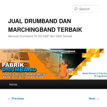
Skip
to
Sear
primary
content
JUAL DRUMBAND DAN
MARCHINGBAND TERBAIK
Menjual Drumband TK SD SMP dan SMA Terbaik
Main
Home
menu
Post
←
Previous
Next
→
navigation