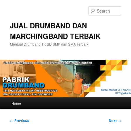
Skip
to
Sear
primary
content
JUAL DRUMBAND DAN
MARCHINGBAND TERBAIK
Menjual Drumband TK SD SMP dan SMA Terbaik
Main
Home
menu
Post
←
Previous
Next
→
navigation