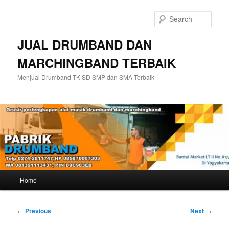
Skip
to
Sear
primary
content
JUAL DRUMBAND DAN
MARCHINGBAND TERBAIK
Menjual Drumband TK SD SMP dan SMA Terbaik
Main
Home
menu
Post
←
Previous
Next
→
navigation