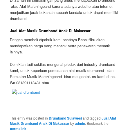
Di zaman ini semakin gampang untuk mendapatkan Drambend
atau Alat Marchingband karena adanya website atau internet
menjadikan jarak bukanlah sebuah kendala untuk dapat memiliki
drumband.
Jual Alat Musik Drumband Anak Di Makassar
Dengan membeli dipabrik kami pastinya Bapak/Ibu akan
mendapatkan harga yang menarik serta penawaran menarik
lainnya.
Demikian tadi sekilas mengenai produk dari industry drumband
kami, untuk keperluan pemesanan alat musik drumband dan
Peralatan Musik Marchingband bisa mengontak cs kami di no.
Wa 081391113431 atau
This entry was posted in
Drumband Sulawesi
and tagged
Jual Alat
Musik Drumband Anak Di Makassar
by
admin
. Bookmark the
permalink
.