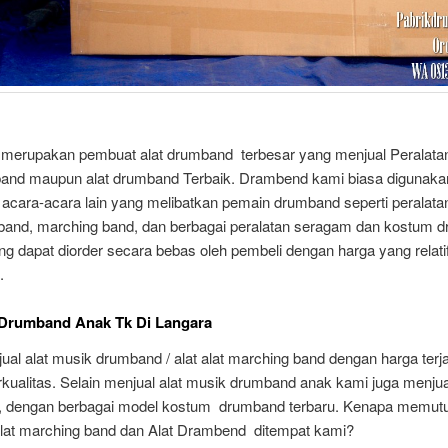
 merupakan pembuat alat drumband terbesar yang menjual Peralatan
and maupun alat drumband Terbaik. Drambend kami biasa digunaka
 acara-acara lain yang melibatkan pemain drumband seperti peralata
band, marching band, dan berbagai peralatan seragam dan kostum 
ng dapat diorder secara bebas oleh pembeli dengan harga yang relati
.
 Drumband Anak Tk Di Langara
al alat musik drumband / alat alat marching band dengan harga ter
kualitas. Selain menjual alat musik drumband anak kami juga menjua
 dengan berbagai model kostum drumband terbaru. Kenapa memut
lat marching band dan Alat Drambend ditempat kami?