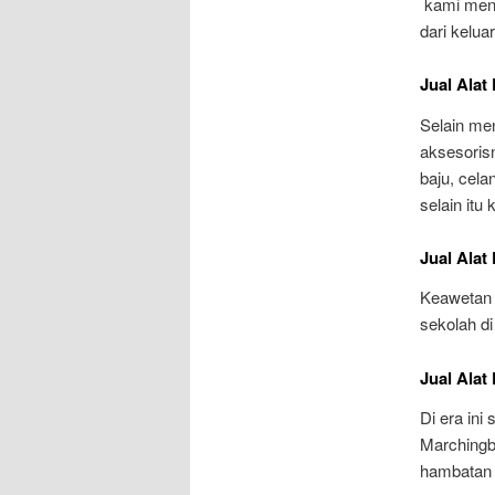
kami meng
dari kelu
Jual Alat
Selain me
aksesoris
baju, cela
selain itu
Jual Alat
Keawetan a
sekolah di
Jual Alat
Di era in
Marchingb
hambatan 