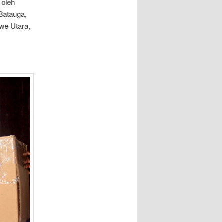
 oleh
 Batauga,
we Utara,