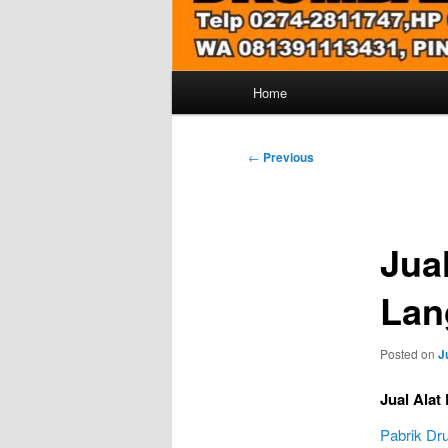
Main
Home
menu
Post
←
Previous
navigation
Jua
Lan
Posted on
J
Jual Alat
Pabrik D