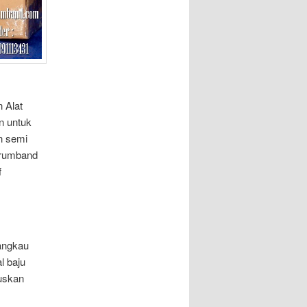
 Alat
n untuk
n semi
drumband
f
jangkau
l baju
uskan