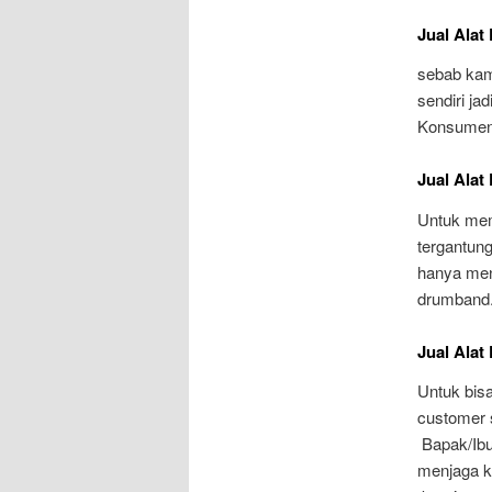
Jual Alat
sebab kam
sendiri jad
Konsumen 
Jual Alat
Untuk memb
tergantun
hanya men
drumband
Jual Alat
Untuk bis
customer 
Bapak/Ibu
menjaga ke