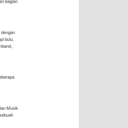
an bagian
p dengan
i bulu,
umband,
beberapa
tan Musik
 sebuah