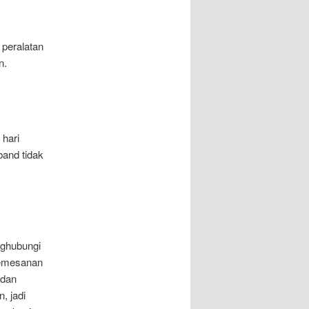
peralatan
n.
 hari
band tidak
nghubungi
pemesanan
 dan
, jadi