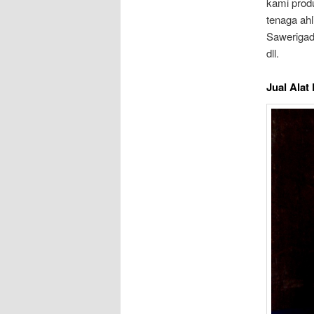
kami prod
tenaga ahl
Sawerigad
dll.
Jual Alat