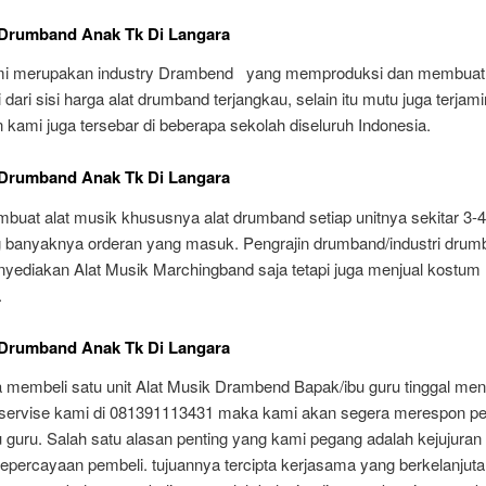
 Drumband Anak Tk Di Langara
i merupakan industry Drambend yang memproduksi dan membuat 
i dari sisi harga alat drumband terjangkau, selain itu mutu juga terjami
kami juga tersebar di beberapa sekolah diseluruh Indonesia.
 Drumband Anak Tk Di Langara
uat alat musik khususnya alat drumband setiap unitnya sekitar 3-4
g banyaknya orderan yang masuk. Pengrajin drumband/industri drum
yediakan Alat Musik Marchingband saja tetapi juga menjual kostum
.
 Drumband Anak Tk Di Langara
a membeli satu unit Alat Musik Drambend Bapak/ibu guru tinggal me
servise kami di 081391113431 maka kami akan segera merespon 
 guru. Salah satu alasan penting yang kami pegang adalah kejujuran
percayaan pembeli. tujuannya tercipta kerjasama yang berkelanjutan