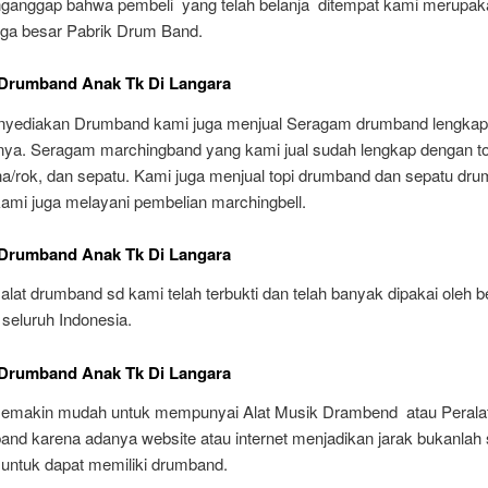
anggap bahwa pembeli yang telah belanja ditempat kami merupak
arga besar Pabrik Drum Band.
 Drumband Anak Tk Di Langara
nyediakan Drumband kami juga menjual Seragam drumband lengka
nya. Seragam marchingband yang kami jual sudah lengkap dengan top
na/rok, dan sepatu. Kami juga menjual topi drumband dan sepatu dr
 kami juga melayani pembelian marchingbell.
 Drumband Anak Tk Di Langara
lat drumband sd kami telah terbukti dan telah banyak dipakai oleh 
 seluruh Indonesia.
 Drumband Anak Tk Di Langara
i semakin mudah untuk mempunyai Alat Musik Drambend atau Perala
and karena adanya website atau internet menjadikan jarak bukanlah
untuk dapat memiliki drumband.