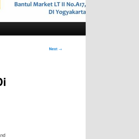
Next
→
Di
and