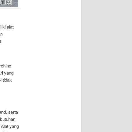
ki alat
an
s.
rching
ri yang
i tidak
nd, serta
ebutuhan
 Alat yang