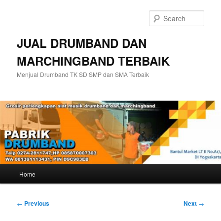
Skip
to
Sear
primary
content
JUAL DRUMBAND DAN
MARCHINGBAND TERBAIK
Menjual Drumband TK SD SMP dan SMA Terbaik
Main
Home
menu
Post
←
Previous
Next
→
navigation