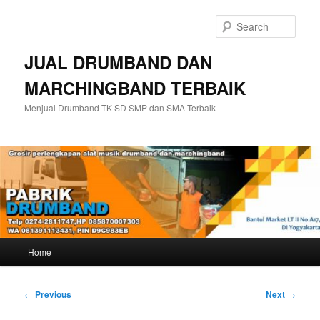
Skip
to
Sear
primary
content
JUAL DRUMBAND DAN
MARCHINGBAND TERBAIK
Menjual Drumband TK SD SMP dan SMA Terbaik
Main
Home
menu
Post
←
Previous
Next
→
navigation