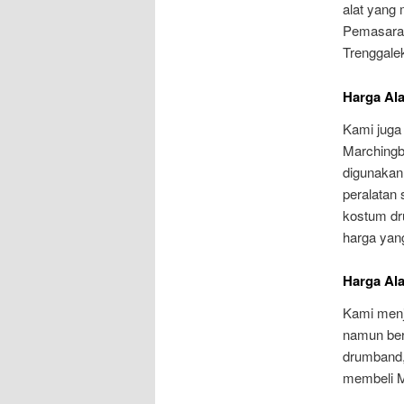
alat yang 
Pemasaran
Trenggale
Harga Al
Kami juga
Marchingb
digunakan
peralatan
kostum dr
harga yan
Harga Al
Kami menj
namun ber
drumband,
membeli M