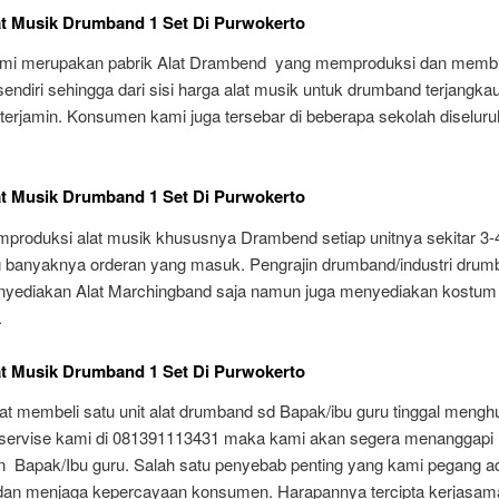
at Musik Drumband 1 Set Di Purwokerto
mi merupakan pabrik Alat Drambend yang memproduksi dan memb
sendiri sehingga dari sisi harga alat musik untuk drumband terjangkau,
terjamin. Konsumen kami juga tersebar di beberapa sekolah diseluru
at Musik Drumband 1 Set Di Purwokerto
produksi alat musik khususnya Drambend setiap unitnya sekitar 3-4
g banyaknya orderan yang masuk. Pengrajin drumband/industri drum
yediakan Alat Marchingband saja namun juga menyediakan kostum
.
at Musik Drumband 1 Set Di Purwokerto
at membeli satu unit alat drumband sd Bapak/ibu guru tinggal mengh
servise kami di 081391113431 maka kami akan segera menanggapi
n Bapak/Ibu guru. Salah satu penyebab penting yang kami pegang a
 dan menjaga kepercayaan konsumen. Harapannya tercipta kerjasam