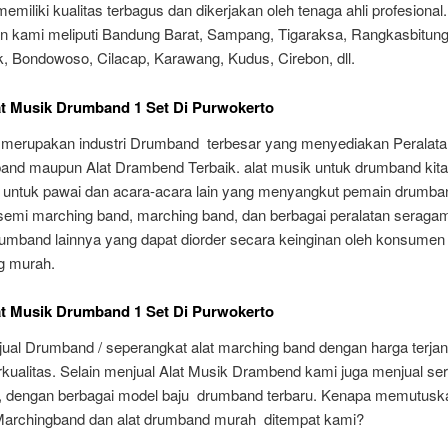
memiliki kualitas terbagus dan dikerjakan oleh tenaga ahli profesional.
 kami meliputi Bandung Barat, Sampang, Tigaraksa, Rangkasbitung
k, Bondowoso, Cilacap, Karawang, Kudus, Cirebon, dll.
at Musik Drumband 1 Set Di Purwokerto
 merupakan industri Drumband terbesar yang menyediakan Peralata
and maupun Alat Drambend Terbaik. alat musik untuk drumband kita
 untuk pawai dan acara-acara lain yang menyangkut pemain drumban
 semi marching band, marching band, dan berbagai peralatan seraga
umband lainnya yang dapat diorder secara keinginan oleh konsumen
g murah.
at Musik Drumband 1 Set Di Purwokerto
ual Drumband / seperangkat alat marching band dengan harga terja
kualitas. Selain menjual Alat Musik Drambend kami juga menjual s
 dengan berbagai model baju drumband terbaru. Kenapa memutusk
archingband dan alat drumband murah ditempat kami?