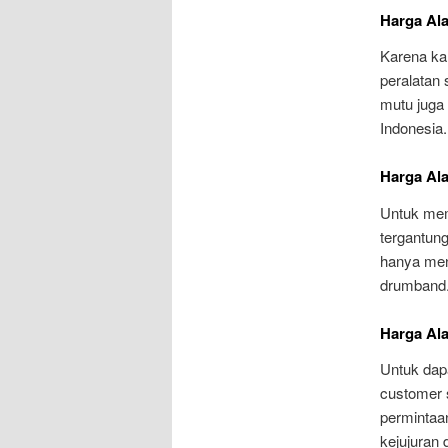
Harga Al
Karena ka
peralatan 
mutu juga 
Indonesia.
Harga Al
Untuk mem
tergantun
hanya men
drumband
Harga Al
Untuk dap
customer 
permintaa
kejujuran