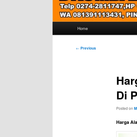
Main
Home
menu
Post
←
Previous
navigation
Har
Di 
Posted on
M
Harga Al