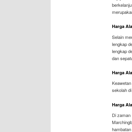
berkelanj
merupakan
Harga Al
Selain me
lengkap d
lengkap de
dan sepatu
Harga Al
Keawetan a
sekolah di
Harga Al
Di zaman 
Marchingb
hambatan 