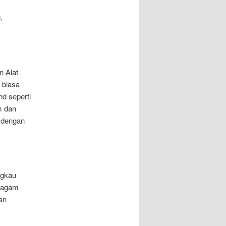
,
n Alat
 biasa
d seperti
m dan
 dengan
ngkau
eragam
an