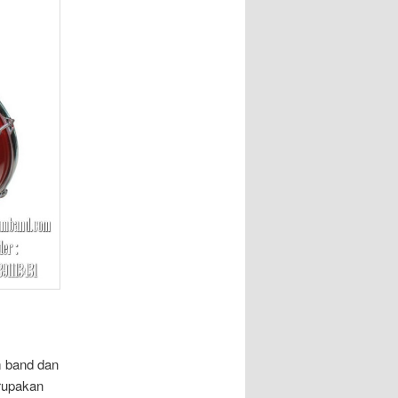
m band dan
erupakan