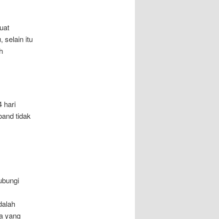
uat
 selain itu
h
 hari
band tidak
ubungi
dalah
a yang