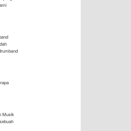
kami
band
udah
i drumband
erapa
n Musik
 sebuah