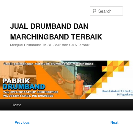
Skip
to
Sear
primary
content
JUAL DRUMBAND DAN
MARCHINGBAND TERBAIK
Menjual Drumband TK SD SMP dan SMA Terbaik
Main
Home
menu
Post
←
Previous
Next
→
navigation