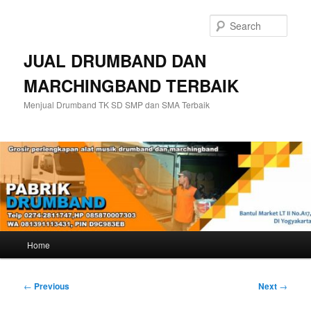
Skip
to
Sear
primary
content
JUAL DRUMBAND DAN
MARCHINGBAND TERBAIK
Menjual Drumband TK SD SMP dan SMA Terbaik
Main
Home
menu
Post
←
Previous
Next
→
navigation