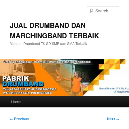
Skip
to
Sear
primary
content
JUAL DRUMBAND DAN
MARCHINGBAND TERBAIK
Menjual Drumband TK SD SMP dan SMA Terbaik
Main
Home
menu
Post
←
Previous
Next
→
navigation