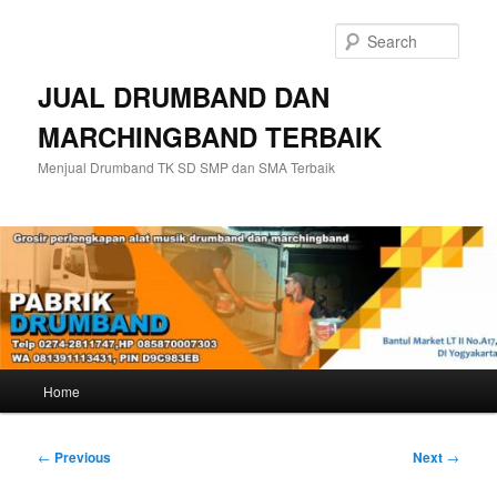
Skip
to
Sear
primary
content
JUAL DRUMBAND DAN
MARCHINGBAND TERBAIK
Menjual Drumband TK SD SMP dan SMA Terbaik
Main
Home
menu
Post
←
Previous
Next
→
navigation